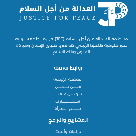
منـــظمة العـــدالة مــن أجل السلام (JFP) هي منــظمة ســـورية
غـــير حكومية هدفها الرئيسي هو تعزيز حقوق الإنسان وسيادة
القانون وبناء السلام
روابط سريعة
الصفحة الرئيسية
مـــــــــن نــــــحــــــن
تــــواصل مـــعنــــا
اســـتــــشــــــــارات
دعـــــــم الـــمــرأة
المشاريع والبرامج
دراسات وأبحاث