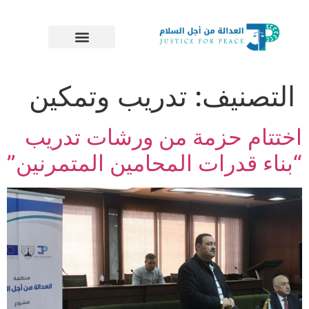
التصنيف:
تدريب وتمكين
اختتام حزمة من ورشات تدريب
“بناء قدرات المحامين المتمرنين”