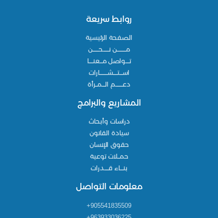
روابط سريعة
الصفحة الرئيسية
مـــــــــن نــــــحــــــن
تــــواصل مـــعنــــا
اســـتــــشــــــــارات
دعـــــــم الـــمــرأة
المشاريع والبرامج
دراسات وأبحاث
سيادة القانون
حقوق الإنسان
حمــلات توعية
بنـــاء قــــدرات
معلومات التواصل
905541835509+
963933036225+