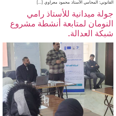
القانوني: المحامي الأستاذ محمود معراوي […]
جولة ميدانية للأستاذ رامي
النومان لمتابعة أنشطة مشروع
شبكة العدالة.